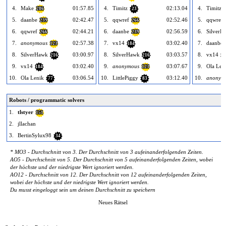
4.
Make
01:57.85
4.
Timitz
02:13.04
4.
Timitz
286
23
5.
daanbe
02:42.47
5.
qqwref
02:52.46
5.
qqwref
239
266
6.
qqwref
02:44.21
6.
daanbe
02:56.59
6.
SilverH
266
239
7.
anonymous
02:57.38
7.
vx14
03:02.40
7.
daanbe
123
184
8.
SilverHawk
03:00.97
8.
SilverHawk
03:03.57
8.
vx14
216
216
18
9.
vx14
03:02.40
9.
anonymous
03:07.67
9.
Ola Len
184
123
10.
Ola Lenik
03:06.54
10.
LittlePiggy
03:12.40
10.
anonym
77
83
Robots / programmatic solvers
1.
tlstyer
151
2.
jllachan
3.
BertinSylux98
34
* MO3 - Durchschnitt von 3. Der Durchschnitt von 3 aufeinanderfolgenden Zeiten.
AO5 - Durchschnitt von 5. Der Durchschnitt von 5 aufeinanderfolgenden Zeiten, wobei
der höchste und der niedrigste Wert ignoriert werden.
AO12 - Durchschnitt von 12. Der Durchschnitt von 12 aufeinanderfolgenden Zeiten,
wobei der höchste und der niedrigste Wert ignoriert werden.
Du musst eingeloggt sein um deinen Durchschnitt zu speichern
Neues Rätsel