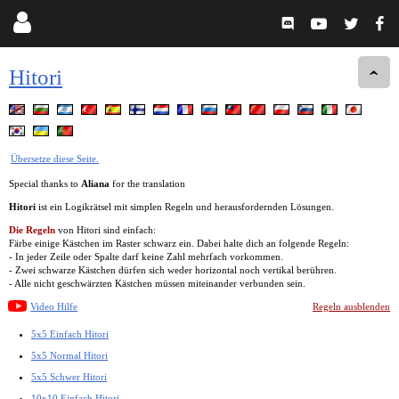
Hitori
Übersetze diese Seite.
Special thanks to
Aliana
for the translation
Hitori
ist ein Logikrätsel mit simplen Regeln und herausfordernden Lösungen.
Die Regeln
von Hitori sind einfach:
Färbe einige Kästchen im Raster schwarz ein. Dabei halte dich an folgende Regeln:
- In jeder Zeile oder Spalte darf keine Zahl mehrfach vorkommen.
- Zwei schwarze Kästchen dürfen sich weder horizontal noch vertikal berühren.
- Alle nicht geschwärzten Kästchen müssen miteinander verbunden sein.
Video Hilfe
Regeln ausblenden
5x5 Einfach Hitori
5x5 Normal Hitori
5x5 Schwer Hitori
10x10 Einfach Hitori