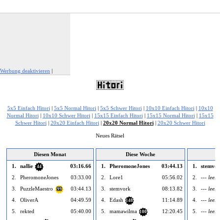
Werbung deaktivieren
|
Werbung melden
5x5 Einfach Hitori
|
5x5 Normal Hitori
|
5x5 Schwer Hitori
|
10x10 Einfach Hitori
|
10x10
Normal Hitori
|
10x10 Schwer Hitori
|
15x15 Einfach Hitori
|
15x15 Normal Hitori
|
15x15
Schwer Hitori
|
20x20 Einfach Hitori
|
20x20 Normal Hitori
|
20x20 Schwer Hitori
Neues Rätsel
Diesen Monat
Diese Woche
1.
nallie
03:16.66
1.
PheromoneJones
03:44.13
1.
stemvo
44
2.
PheromoneJones
03:33.00
2.
Lore1
05:56.02
2.
--- leer 
3.
PuzzleMaestro
03:44.13
3.
stemvork
08:13.82
3.
--- leer 
99
4.
OliverA
04:49.59
4.
Edash
11:14.89
4.
--- leer 
148
5.
rekted
05:40.00
5.
mamawilma
12:20.45
5.
--- leer 
100